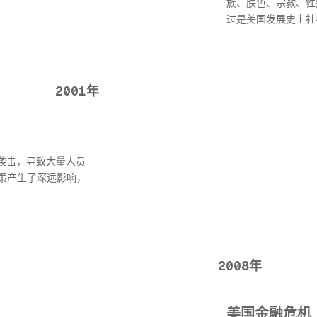
族、肤色、宗教、性
过是美国发展史上社
2001年
怖袭击，导致大量人员
策产生了深远影响，
2008年
美国金融危机