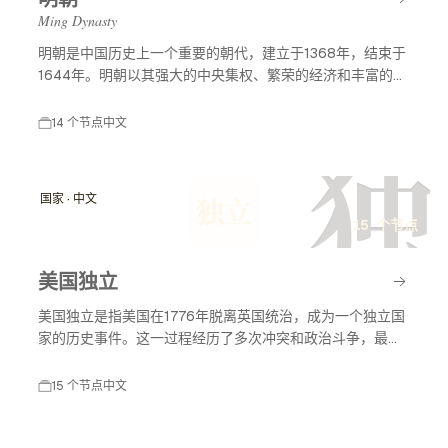
Ming Dynasty
明朝是中国历史上一个重要的朝代，建立于1368年，结束于
1644年。明朝以其强大的中央集权、繁荣的经济和丰富的文
化成就而闻名。明朝历史及事件节点涵盖了许多重要的历史
事件，包括朱元璋的建立、郑和下西洋、万历皇帝的统治
14 个节点
中文
等，这些事件深刻影响了中国的历史发展和对外关系。
独
国家 · 中文
独立
15 个节点
美国独立
美国独立是指美国在1776年脱离英国统治，成为一个独立国
家的历史事件。这一过程经历了多次冲突和政治斗争，最终
促成了美国独立宣言的签署，标志着美国作为一个主权国家
的诞生。美国独立不仅改变了北美的政治格局，也对全球的
15 个节点
中文
民主运动产生了深远影响。