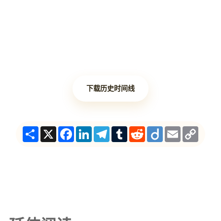
下载历史时间线
Share
X
Facebook
LinkedIn
Telegram
Tumblr
Reddit
Diigo
Email
Copy
Link