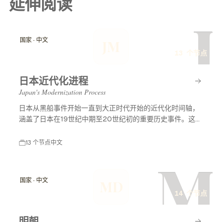
延伸阅读
J
国家 · 中文
JM
13 个节点
日本近代化进程
Japan's Modernization Process
日本从黑船事件开始一直到大正时代开始的近代化时间轴，
涵盖了日本在19世纪中期至20世纪初的重要历史事件。这一
时期标志着日本从封建社会向现代国家的转变，经历了西方
列强的压力、明治维新等重大改革，最终形成了现代化的日
13 个节点
中文
本。
M
国家 · 中文
MD
14 个节点
明朝