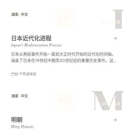
J
国家 · 中文
JM
13 个节点
日本近代化进程
Japan's Modernization Process
日本从黑船事件开始一直到大正时代开始的近代化时间轴，
涵盖了日本在19世纪中期至20世纪初的重要历史事件。这一
时期标志着日本从封建社会向现代国家的转变，经历了西方
列强的压力、明治维新等重大改革，最终形成了现代化的日
13 个节点
中文
本。
M
国家 · 中文
MD
14 个节点
明朝
Ming Dynasty