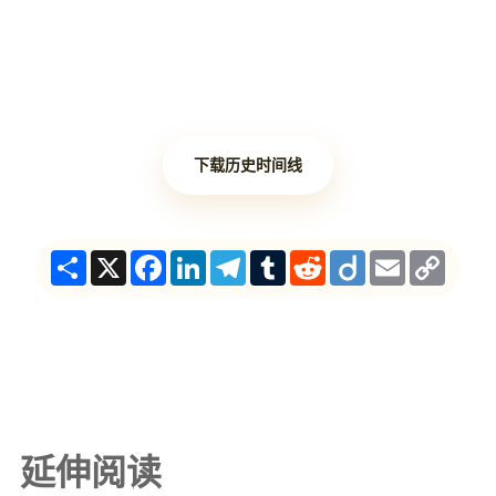
下载历史时间线
Share
X
Facebook
LinkedIn
Telegram
Tumblr
Reddit
Diigo
Email
Copy
Link
延伸阅读