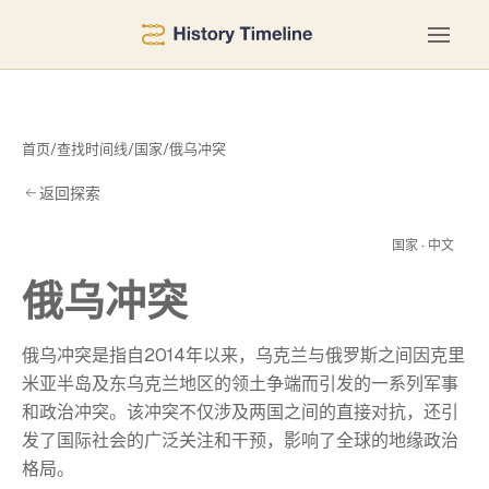
首页
/
查找时间线
/
国家
/
俄乌冲突
返回探索
冲
国家 · 中文
俄乌冲突
俄乌冲突是指自2014年以来，乌克兰与俄罗斯之间因克里
米亚半岛及东乌克兰地区的领土争端而引发的一系列军事
和政治冲突。该冲突不仅涉及两国之间的直接对抗，还引
发了国际社会的广泛关注和干预，影响了全球的地缘政治
格局。