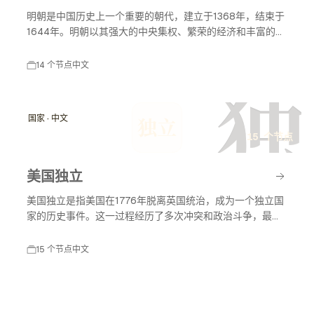
明朝是中国历史上一个重要的朝代，建立于1368年，结束于
1644年。明朝以其强大的中央集权、繁荣的经济和丰富的文
化成就而闻名。明朝历史及事件节点涵盖了许多重要的历史
事件，包括朱元璋的建立、郑和下西洋、万历皇帝的统治
14 个节点
中文
等，这些事件深刻影响了中国的历史发展和对外关系。
独
国家 · 中文
独立
15 个节点
美国独立
美国独立是指美国在1776年脱离英国统治，成为一个独立国
家的历史事件。这一过程经历了多次冲突和政治斗争，最终
促成了美国独立宣言的签署，标志着美国作为一个主权国家
的诞生。美国独立不仅改变了北美的政治格局，也对全球的
15 个节点
中文
民主运动产生了深远影响。