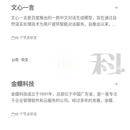
文心一言
文心一言是百度推出的一款中文对话生成模型，旨在通过自
然语言处理技术为用户提供智能对话服务。自推出以来，文
心一言不断发展，应用于多个领域，包括教育、客服和内容
创作等，助力智能化服务的普及与发展。
15 个节点
中文
科
公司 · 中文
科技
15 个节点
金蝶科技
金蝶科技成立于1991年，总部位于中国广东省，是一家专注
于企业管理软件和云服务的公司。经过多年的发展，金蝶科
技已成为中国领先的企业管理解决方案提供商，涵盖财务管
理、供应链管理、人力资源管理等多个领域。
15 个节点
中文