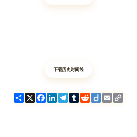
下载历史时间线
Share
X
Facebook
LinkedIn
Telegram
Tumblr
Reddit
Diigo
Email
Copy
Link