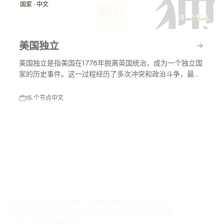
独
国家 · 中文
独立
15 个节点
美国独立
美国独立是指美国在1776年脱离英国统治，成为一个独立国
家的历史事件。这一过程经历了多次冲突和政治斗争，最终
促成了美国独立宣言的签署，标志着美国作为一个主权国家
的诞生。美国独立不仅改变了北美的政治格局，也对全球的
15 个节点
中文
民主运动产生了深远影响。
使用历史时间线生成器可以通过AI轻松创建自定义历
史事件的时间线，这个在线工具可以帮助你整理并展