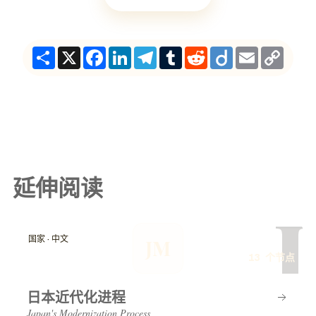
Share
X
Facebook
LinkedIn
Telegram
Tumblr
Reddit
Diigo
Email
Copy
Link
延伸阅读
J
国家 · 中文
JM
13 个节点
日本近代化进程
Japan's Modernization Process