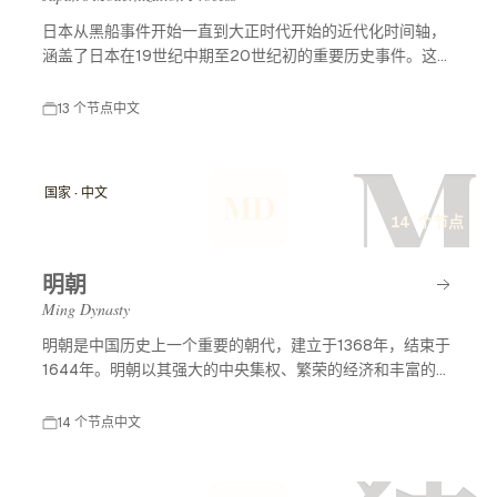
日本从黑船事件开始一直到大正时代开始的近代化时间轴，
涵盖了日本在19世纪中期至20世纪初的重要历史事件。这一
时期标志着日本从封建社会向现代国家的转变，经历了西方
列强的压力、明治维新等重大改革，最终形成了现代化的日
13 个节点
中文
本。
M
国家 · 中文
MD
14 个节点
明朝
Ming Dynasty
明朝是中国历史上一个重要的朝代，建立于1368年，结束于
1644年。明朝以其强大的中央集权、繁荣的经济和丰富的文
化成就而闻名。明朝历史及事件节点涵盖了许多重要的历史
事件，包括朱元璋的建立、郑和下西洋、万历皇帝的统治
14 个节点
中文
等，这些事件深刻影响了中国的历史发展和对外关系。