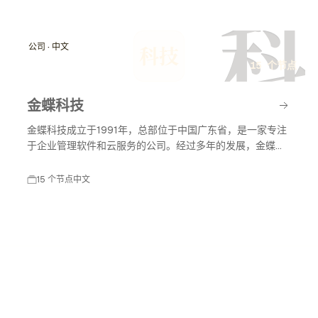
科
公司 · 中文
科技
15 个节点
金蝶科技
金蝶科技成立于1991年，总部位于中国广东省，是一家专注
于企业管理软件和云服务的公司。经过多年的发展，金蝶科
技已成为中国领先的企业管理解决方案提供商，涵盖财务管
理、供应链管理、人力资源管理等多个领域。
15 个节点
中文