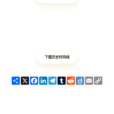
下载历史时间线
Share
X
Facebook
LinkedIn
Telegram
Tumblr
Reddit
Diigo
Email
Copy
Link