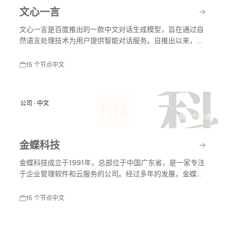
文心一言
文心一言是百度推出的一款中文对话生成模型，旨在通过自
然语言处理技术为用户提供智能对话服务。自推出以来，文
心一言不断发展，应用于多个领域，包括教育、客服和内容
创作等，助力智能化服务的普及与发展。
15 个节点
中文
科
公司 · 中文
科技
15 个节点
金蝶科技
金蝶科技成立于1991年，总部位于中国广东省，是一家专注
于企业管理软件和云服务的公司。经过多年的发展，金蝶科
技已成为中国领先的企业管理解决方案提供商，涵盖财务管
理、供应链管理、人力资源管理等多个领域。
15 个节点
中文