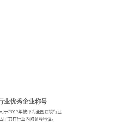
行业优秀企业称号
司于2017年被评为全国建筑行业
固了其在行业内的领导地位。