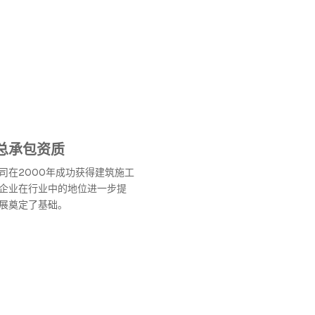
总承包资质
司在2000年成功获得建筑施工
企业在行业中的地位进一步提
展奠定了基础。