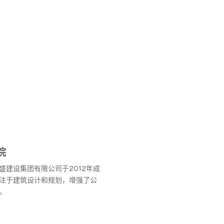
院
盛建设集团有限公司于2012年成
注于建筑设计和规划，增强了公
。