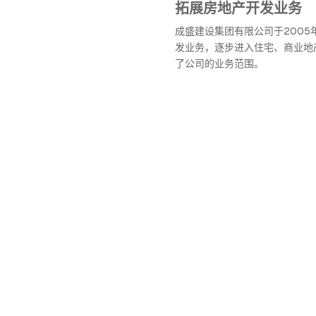
拓展房地产开发业务
成盛建设集团有限公司于2005
发业务，逐步进入住宅、商业地
了公司的业务范围。