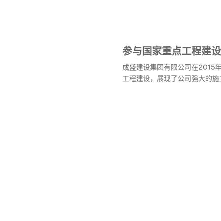
参与国家重点工程建设
成盛建设集团有限公司在2015
工程建设，展现了公司强大的施