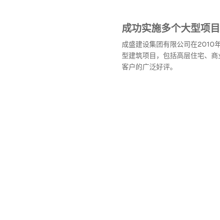
成功实施多个大型项目
成盛建设集团有限公司在2010
型建筑项目，包括高层住宅、商
客户的广泛好评。