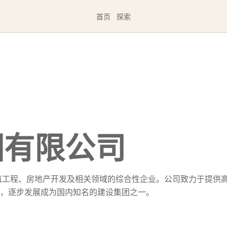
首页
探索
团有限公司
建筑工程、房地产开发及相关领域的综合性企业。公司致力于提供
，逐步发展成为国内知名的建设集团之一。