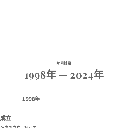
时间脉络
1998年 — 2024年
1998年
成立
年在中国成立，初期主