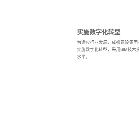
实施数字化转型
为适应行业发展，成盛建设集团有
实施数字化转型，采用BIM技术
水平。