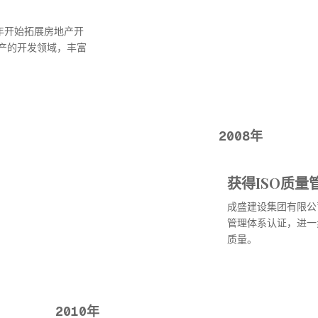
年开始拓展房地产开
产的开发领域，丰富
2008年
获得ISO质量
成盛建设集团有限公司
管理体系认证，进一
质量。
2010年