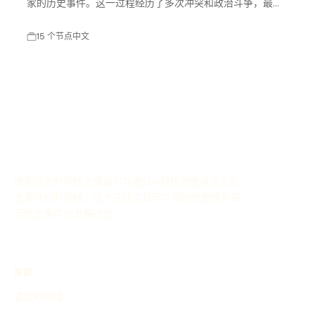
家的历史事件。这一过程经历了多次冲突和政治斗争，最终
促成了美国独立宣言的签署，标志着美国作为一个主权国家
的诞生。美国独立不仅改变了北美的政治格局，也对全球的
15 个节点
中文
民主运动产生了深远影响。
使用历史时间线生成器可以通过AI轻松创建自定义历
史事件的时间线，这个在线工具可以帮助你整理并展
示历史事件的发展过程。
探索
查找时间线