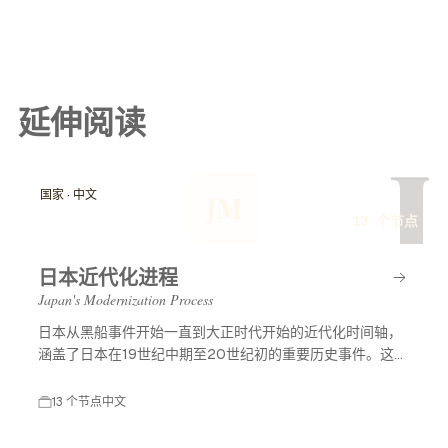
延伸阅读
J
国家 · 中文
JM
13 个节点
日本近代化进程
Japan's Modernization Process
日本从黑船事件开始一直到大正时代开始的近代化时间轴，
涵盖了日本在19世纪中期至20世纪初的重要历史事件。这一
时期标志着日本从封建社会向现代国家的转变，经历了西方
列强的压力、明治维新等重大改革，最终形成了现代化的日
13 个节点
中文
本。