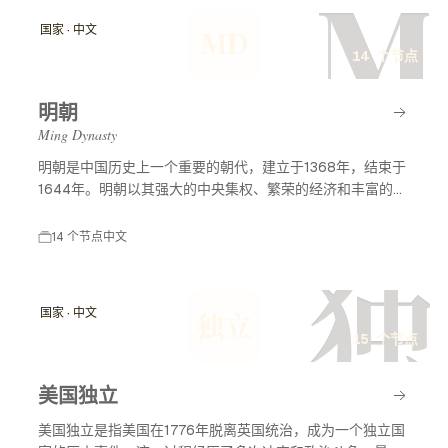
M
国家 · 中文
MD
14 个节点
明朝
Ming Dynasty
明朝是中国历史上一个重要的朝代，建立于1368年，结束于
1644年。明朝以其强大的中央集权、繁荣的经济和丰富的文
化成就而闻名。明朝历史及事件节点涵盖了许多重要的历史
事件，包括朱元璋的建立、郑和下西洋、万历皇帝的统治
14 个节点
中文
等，这些事件深刻影响了中国的历史发展和对外关系。
独
国家 · 中文
独立
15 个节点
美国独立
美国独立是指美国在1776年脱离英国统治，成为一个独立国