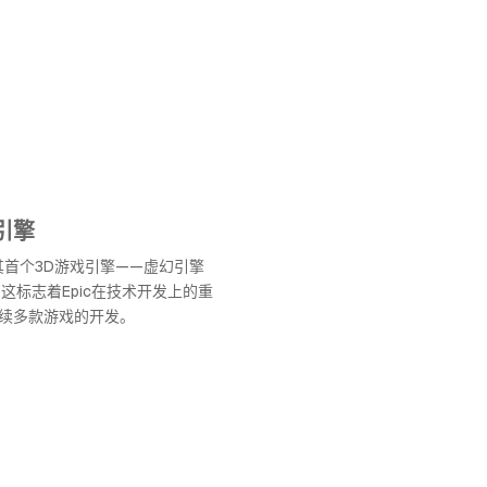
引擎
布了其首个3D游戏引擎——虚幻引擎
ne），这标志着Epic在技术开发上的重
续多款游戏的开发。