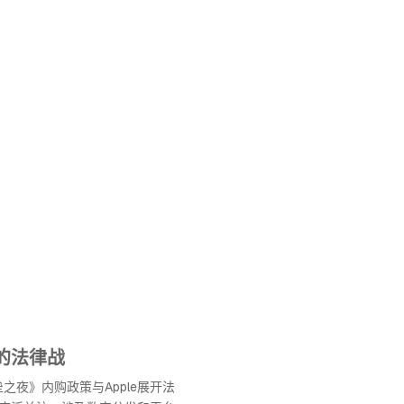
le的法律战
《堡垒之夜》内购政策与Apple展开法