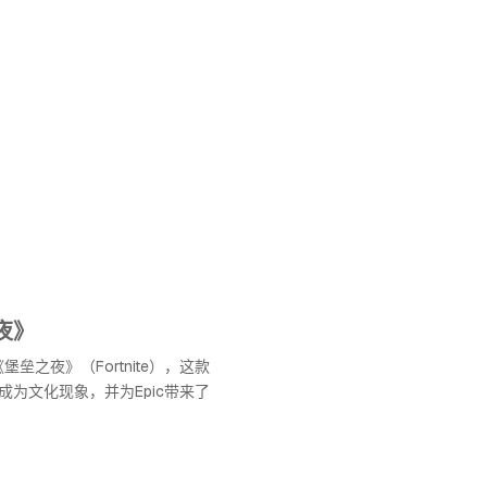
夜》
了《堡垒之夜》（Fortnite），这款
成为文化现象，并为Epic带来了