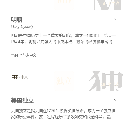
M
14 个节点
明朝
Ming Dynasty
明朝是中国历史上一个重要的朝代，建立于1368年，结束于
1644年。明朝以其强大的中央集权、繁荣的经济和丰富的文
化成就而闻名。明朝历史及事件节点涵盖了许多重要的历史
事件，包括朱元璋的建立、郑和下西洋、万历皇帝的统治
14 个节点
中文
等，这些事件深刻影响了中国的历史发展和对外关系。
独
国家 · 中文
独立
15 个节点
美国独立
美国独立是指美国在1776年脱离英国统治，成为一个独立国
家的历史事件。这一过程经历了多次冲突和政治斗争，最终
促成了美国独立宣言的签署，标志着美国作为一个主权国家