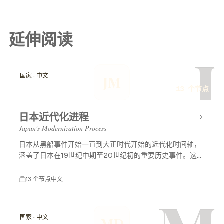
延伸阅读
J
国家 · 中文
JM
13 个节点
日本近代化进程
Japan's Modernization Process
日本从黑船事件开始一直到大正时代开始的近代化时间轴，
涵盖了日本在19世纪中期至20世纪初的重要历史事件。这一
时期标志着日本从封建社会向现代国家的转变，经历了西方
列强的压力、明治维新等重大改革，最终形成了现代化的日
13 个节点
中文
本。
国家 · 中文
MD