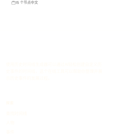
的诞生。美国独立不仅改变了北美的政治格局，也对全球的
15 个节点
中文
民主运动产生了深远影响。
使用历史时间线生成器可以通过AI轻松创建自定义历
史事件的时间线，这个在线工具可以帮助你整理并展
示历史事件的发展过程。
探索
查找时间线
人物
事件