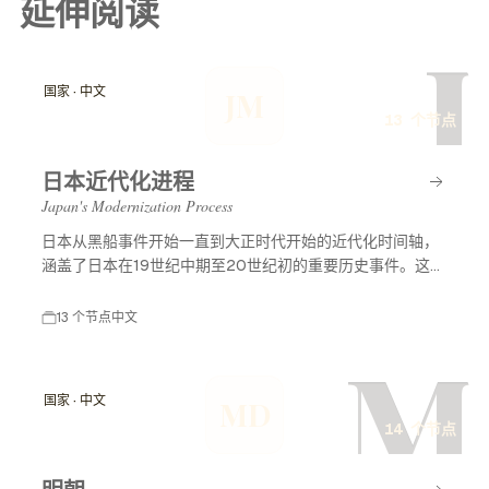
延伸阅读
J
国家 · 中文
JM
13 个节点
日本近代化进程
Japan's Modernization Process
日本从黑船事件开始一直到大正时代开始的近代化时间轴，
涵盖了日本在19世纪中期至20世纪初的重要历史事件。这一
时期标志着日本从封建社会向现代国家的转变，经历了西方
列强的压力、明治维新等重大改革，最终形成了现代化的日
13 个节点
中文
本。
M
国家 · 中文
MD
14 个节点