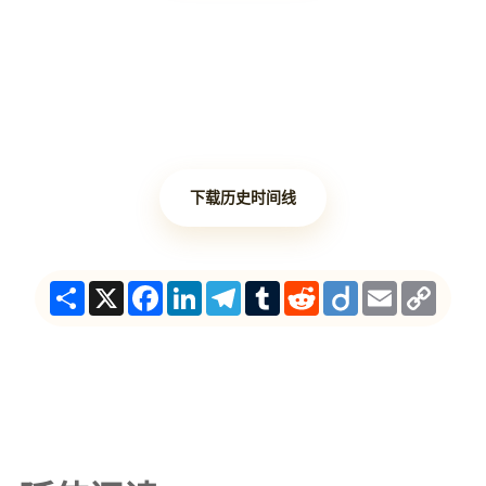
下载历史时间线
Share
X
Facebook
LinkedIn
Telegram
Tumblr
Reddit
Diigo
Email
Copy
Link