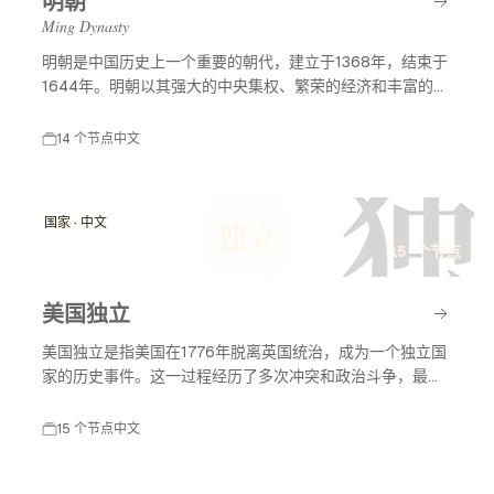
明朝
Ming Dynasty
明朝是中国历史上一个重要的朝代，建立于1368年，结束于
1644年。明朝以其强大的中央集权、繁荣的经济和丰富的文
化成就而闻名。明朝历史及事件节点涵盖了许多重要的历史
事件，包括朱元璋的建立、郑和下西洋、万历皇帝的统治
14 个节点
中文
等，这些事件深刻影响了中国的历史发展和对外关系。
独
国家 · 中文
独立
15 个节点
美国独立
美国独立是指美国在1776年脱离英国统治，成为一个独立国
家的历史事件。这一过程经历了多次冲突和政治斗争，最终
促成了美国独立宣言的签署，标志着美国作为一个主权国家
的诞生。美国独立不仅改变了北美的政治格局，也对全球的
15 个节点
中文
民主运动产生了深远影响。