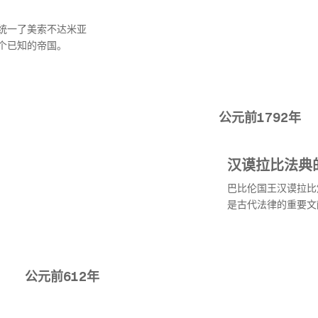
统一了美索不达米亚
个已知的帝国。
公元前1792年
汉谟拉比法典
巴比伦国王汉谟拉比
是古代法律的重要文
公元前612年