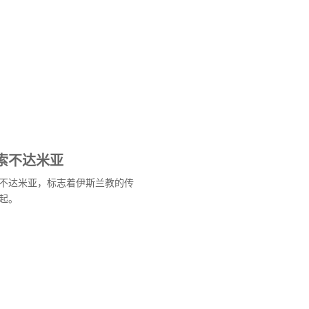
索不达米亚
不达米亚，标志着伊斯兰教的传
起。