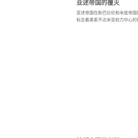
亚述帝国的覆灭
亚述帝国在新巴比伦和米底帝国
标志着美索不达米亚权力中心的