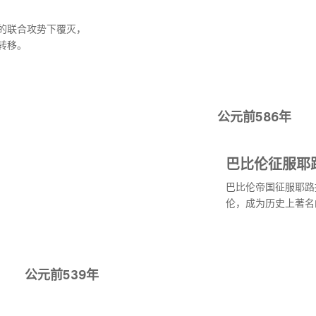
的联合攻势下覆灭，
转移。
公元前586年
巴比伦征服耶
巴比伦帝国征服耶路
伦，成为历史上著名
公元前539年