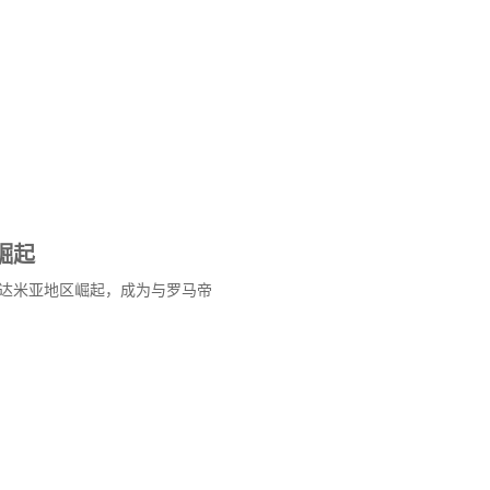
崛起
达米亚地区崛起，成为与罗马帝