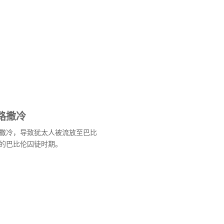
路撒冷
撒冷，导致犹太人被流放至巴比
的巴比伦囚徒时期。