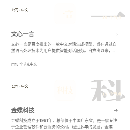
一
公司 · 中文
一言
15 个节点
文心一言
文心一言是百度推出的一款中文对话生成模型，旨在通过自
然语言处理技术为用户提供智能对话服务。自推出以来，文
心一言不断发展，应用于多个领域，包括教育、客服和内容
创作等，助力智能化服务的普及与发展。
15 个节点
中文
科
公司 · 中文
科技
15 个节点
金蝶科技
金蝶科技成立于1991年，总部位于中国广东省，是一家专注
于企业管理软件和云服务的公司。经过多年的发展，金蝶科