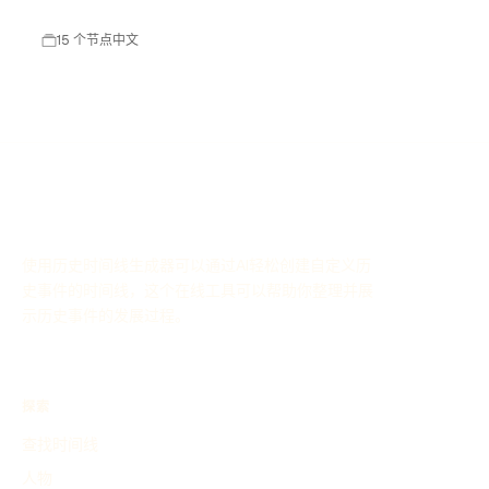
技已成为中国领先的企业管理解决方案提供商，涵盖财务管
理、供应链管理、人力资源管理等多个领域。
15 个节点
中文
使用历史时间线生成器可以通过AI轻松创建自定义历
史事件的时间线，这个在线工具可以帮助你整理并展
示历史事件的发展过程。
探索
查找时间线
人物