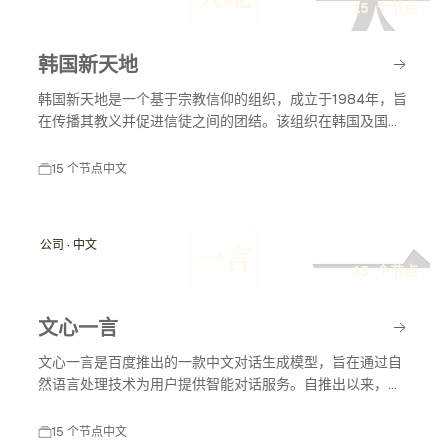
天
15 个节点
韩国新天地
韩国新天地是一个基于宗教信仰的组织，成立于1984年，旨
在传播其教义并促进信徒之间的团结。该组织在韩国及国际
上有着广泛的影响力，尤其在宗教活动和社会服务方面。
15 个节点
中文
一
公司 · 中文
一言
15 个节点
文心一言
文心一言是百度推出的一款中文对话生成模型，旨在通过自
然语言处理技术为用户提供智能对话服务。自推出以来，文
心一言不断发展，应用于多个领域，包括教育、客服和内容
创作等，助力智能化服务的普及与发展。
15 个节点
中文