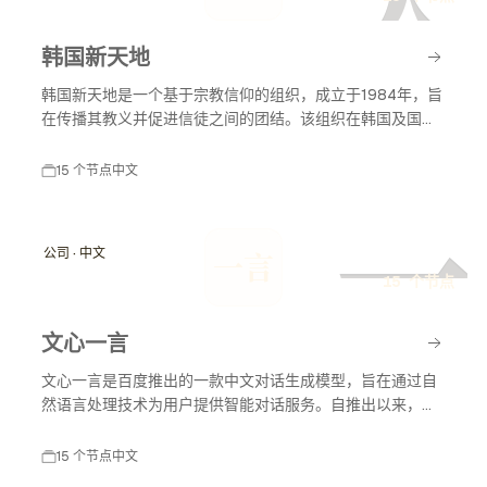
韩国新天地
韩国新天地是一个基于宗教信仰的组织，成立于1984年，旨
在传播其教义并促进信徒之间的团结。该组织在韩国及国际
上有着广泛的影响力，尤其在宗教活动和社会服务方面。
15 个节点
中文
一
公司 · 中文
一言
15 个节点
文心一言
文心一言是百度推出的一款中文对话生成模型，旨在通过自
然语言处理技术为用户提供智能对话服务。自推出以来，文
心一言不断发展，应用于多个领域，包括教育、客服和内容
创作等，助力智能化服务的普及与发展。
15 个节点
中文