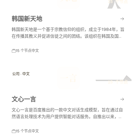
天
15 个节点
韩国新天地
韩国新天地是一个基于宗教信仰的组织，成立于1984年，旨
在传播其教义并促进信徒之间的团结。该组织在韩国及国际
上有着广泛的影响力，尤其在宗教活动和社会服务方面。
15 个节点
中文
一
公司 · 中文
一言
15 个节点
文心一言
文心一言是百度推出的一款中文对话生成模型，旨在通过自
然语言处理技术为用户提供智能对话服务。自推出以来，文
心一言不断发展，应用于多个领域，包括教育、客服和内容
创作等，助力智能化服务的普及与发展。
15 个节点
中文