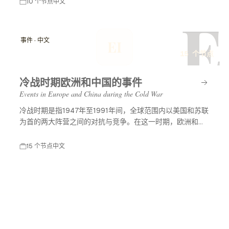
10 个节点
中文
E
事件 · 中文
EI
15 个节点
冷战时期欧洲和中国的事件
Events in Europe and China during the Cold War
冷战时期是指1947年至1991年间，全球范围内以美国和苏联
为首的两大阵营之间的对抗与竞争。在这一时期，欧洲和中
国发生了许多重要事件，影响了国际关系和国内政治。这些
事件不仅改变了国家的命运，也深刻影响了世界历史的发展
15 个节点
中文
进程。