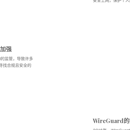
安全上网，保护个人
管加强
PN的监管，导致许多
在寻找合规且安全的
WireGuard