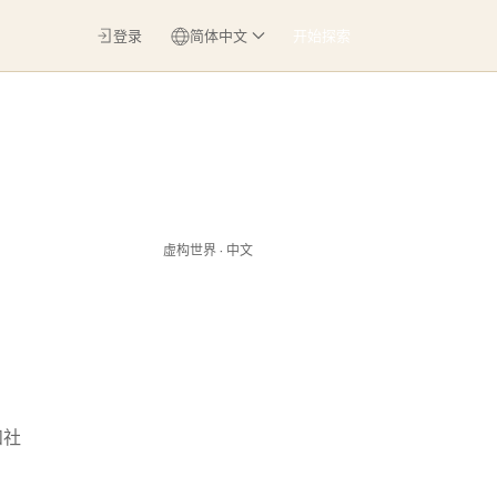
登录
简体中文
开始探索
虚构世界 · 中文
和社