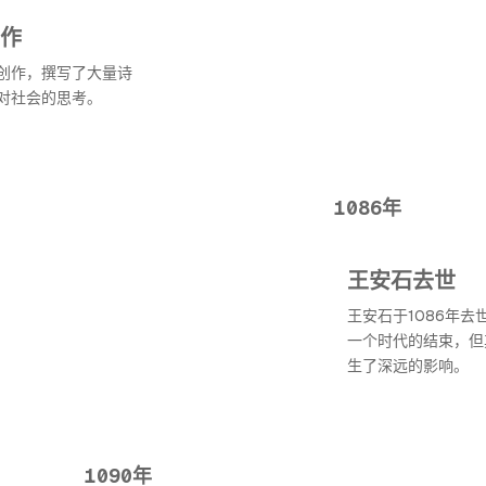
作
创作，撰写了大量诗
对社会的思考。
1086年
王安石去世
王安石于1086年去
一个时代的结束，但
生了深远的影响。
1090年