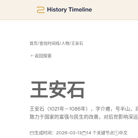
安
首页
/
查找时间线
/
人物
/
王安石
返回探索
王安石
王安石（1021年－1086年），字介甫，号半
致力于国家的富强与民生的改善，对后世影响深远
生成时间：2026-03-13
14 个关键节点
中文