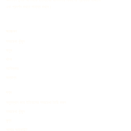
অনলাইন টুলটি আপনাকে ইতিহাসের ঘটনাবলীর বিকাশের প্রক্রিয়া সাজানো
এবং প্রদর্শন করতে সাহায্য করবে।
অন্বেষণ
সময়রেখা খুঁজুন
মানুষ
ঘটনা
আবিষ্কার
অন্যান্য
পণ্য
অনুসন্ধান করে ইতিহাসের সময়রেখা তৈরি করুন
সময়রেখা খুঁজুন
মূল্য
আমার অ্যাকাউন্ট