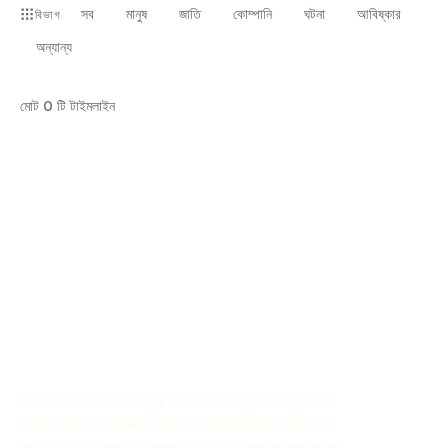
সব
মানুষ
জাতি
কোম্পানি
ঘটনা
আবিষ্কার
বিভাগ
অন্যান্য
মোট
0
টি টাইমলাইন
ইতিহাসের সময়রেখা জেনারেটরের সাহায্যে আপনি AI এর মাধ্যমে নিজের
ইচ্ছামত ইতিহাসের ঘটনাবলীর সময়রেখা সহজে তৈরি করতে পারবেন, এই