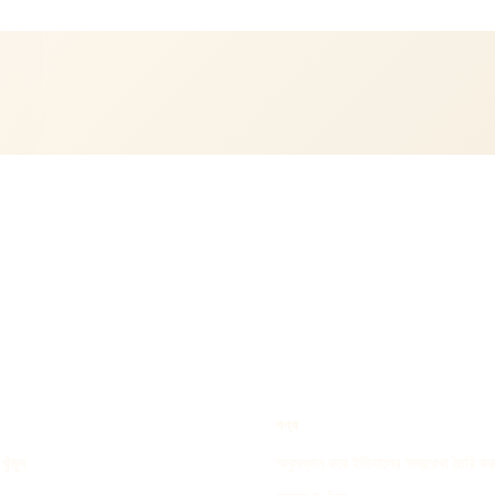
পণ্য
খুঁজুন
অনুসন্ধান করে ইতিহাসের সময়রেখা তৈরি কর