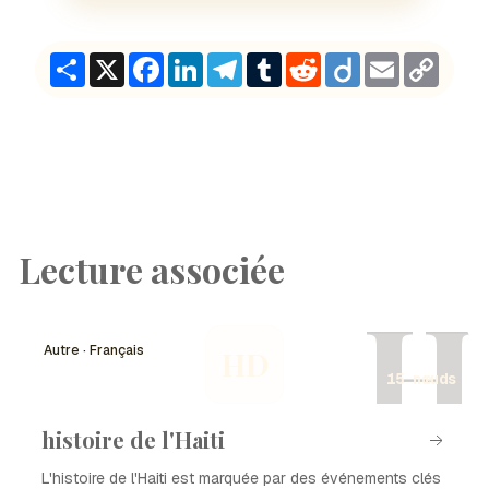
Share
X
Facebook
LinkedIn
Telegram
Tumblr
Reddit
Diigo
Email
Copy
Link
Lecture associée
H
Autre · Français
HD
15 nœuds
histoire de l'Haiti
L'histoire de l'Haiti est marquée par des événements clés