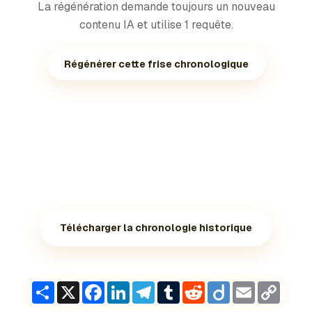
La régénération demande toujours un nouveau
contenu IA et utilise 1 requête.
Régénérer cette frise chronologique
Télécharger la chronologie historique
Share
X
Facebook
LinkedIn
Telegram
Tumblr
Reddit
Diigo
Email
Copy
Link