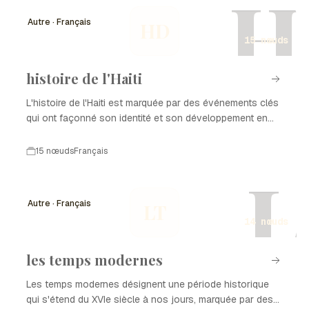
H
Autre · Français
HD
15 nœuds
histoire de l'Haiti
L'histoire de l'Haiti est marquée par des événements clés
qui ont façonné son identité et son développement en
tant que nation. De la colonisation à l'indépendance, en
passant par les luttes pour la démocratie et la
15 nœuds
Français
reconstruction après des catastrophes naturelles,
L
chaque période a laissé une empreinte sur l'histoire de
l'Haiti. Ce parcours complexe est le reflet de la résilience
Autre · Français
LT
et de la richesse culturelle du peuple haïtien.
14 nœuds
les temps modernes
Les temps modernes désignent une période historique
qui s'étend du XVIe siècle à nos jours, marquée par des