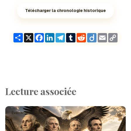
Télécharger la chronologie historique
Share
X
Facebook
LinkedIn
Telegram
Tumblr
Reddit
Diigo
Email
Copy
Link
Lecture associée
Événement · Français