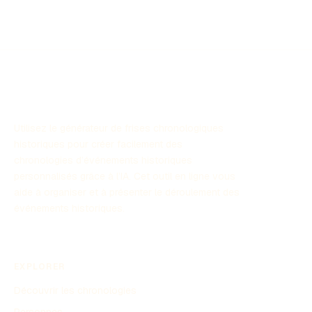
des sciences, et des révolutions qui ont façonné le
monde contemporain. Dans cette chronologie, nous
explorerons les événements clés qui ont jalonné le
développement des temps modernes.
Utilisez le générateur de frises chronologiques
historiques pour créer facilement des
chronologies d’événements historiques
personnalisés grâce à l’IA. Cet outil en ligne vous
aide à organiser et à présenter le déroulement des
événements historiques.
EXPLORER
Découvrir les chronologies
Personnes