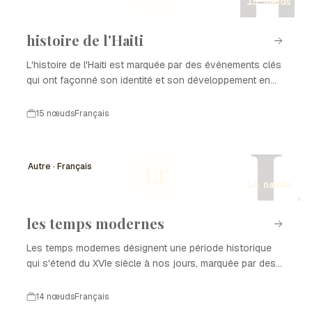
15 nœuds
histoire de l'Haiti
L'histoire de l'Haiti est marquée par des événements clés
qui ont façonné son identité et son développement en
tant que nation. De la colonisation à l'indépendance, en
passant par les luttes pour la démocratie et la
15 nœuds
Français
reconstruction après des catastrophes naturelles,
L
chaque période a laissé une empreinte sur l'histoire de
l'Haiti. Ce parcours complexe est le reflet de la résilience
Autre · Français
LT
et de la richesse culturelle du peuple haïtien.
14 nœuds
les temps modernes
Les temps modernes désignent une période historique
qui s'étend du XVIe siècle à nos jours, marquée par des
transformations profondes dans les domaines politique,
économique, social et culturel. Cette époque est
14 nœuds
Français
caractérisée par l'émergence de nouvelles idées, l'essor