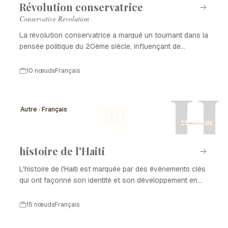
Révolution conservatrice
Conservative Revolution
La révolution conservatrice a marqué un tournant dans la
pensée politique du 20ème siècle, influençant de
nombreux pays.
10 nœuds
Français
H
Autre · Français
HD
15 nœuds
histoire de l'Haiti
L'histoire de l'Haiti est marquée par des événements clés
qui ont façonné son identité et son développement en
tant que nation. De la colonisation à l'indépendance, en
passant par les luttes pour la démocratie et la
15 nœuds
Français
reconstruction après des catastrophes naturelles,
chaque période a laissé une empreinte sur l'histoire de