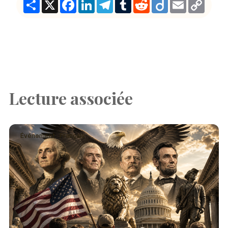
Share
X
Facebook
LinkedIn
Telegram
Tumblr
Reddit
Diigo
Email
Copy
Link
Lecture associée
Événement · Français