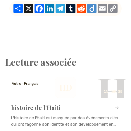
Share
X
Facebook
LinkedIn
Telegram
Tumblr
Reddit
Diigo
Email
Copy
Link
Lecture associée
H
Autre · Français
HD
15 nœuds
histoire de l'Haiti
L'histoire de l'Haiti est marquée par des événements clés
qui ont façonné son identité et son développement en
tant que nation. De la colonisation à l'indépendance, en