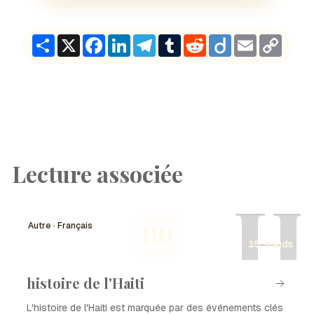
Share
X
Facebook
LinkedIn
Telegram
Tumblr
Reddit
Diigo
Email
Copy
Link
Lecture associée
H
Autre · Français
HD
15 nœuds
histoire de l'Haiti
L'histoire de l'Haiti est marquée par des événements clés