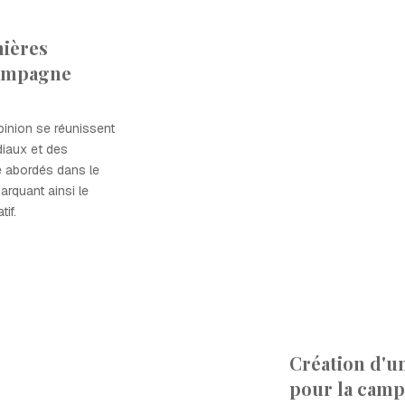
ières
campagne
pinion se réunissent
iaux et des
re abordés dans le
rquant ainsi le
if.
Création d'u
pour la cam