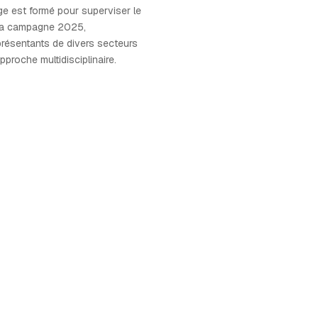
ge est formé pour superviser le
la campagne 2025,
résentants de divers secteurs
pproche multidisciplinaire.