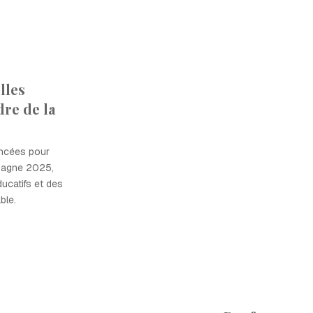
lles
dre de la
lancées pour
mpagne 2025,
catifs et des
ble.