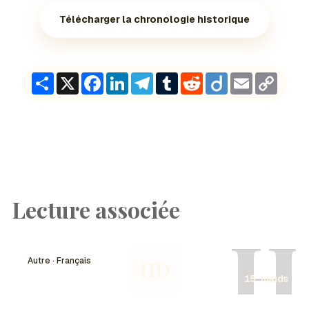
Télécharger la chronologie historique
Share
X
Facebook
LinkedIn
Telegram
Tumblr
Reddit
Diigo
Email
Copy
Link
Lecture associée
H
Autre · Français
HD
15 nœuds