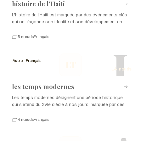
histoire de l'Haiti
L'histoire de l'Haiti est marquée par des événements clés
qui ont façonné son identité et son développement en
tant que nation. De la colonisation à l'indépendance, en
passant par les luttes pour la démocratie et la
15 nœuds
Français
reconstruction après des catastrophes naturelles,
L
chaque période a laissé une empreinte sur l'histoire de
l'Haiti. Ce parcours complexe est le reflet de la résilience
Autre · Français
LT
et de la richesse culturelle du peuple haïtien.
14 nœuds
les temps modernes
Les temps modernes désignent une période historique
qui s'étend du XVIe siècle à nos jours, marquée par des
transformations profondes dans les domaines politique,
économique, social et culturel. Cette époque est
14 nœuds
Français
caractérisée par l'émergence de nouvelles idées, l'essor
des sciences, et des révolutions qui ont façonné le
monde contemporain. Dans cette chronologie, nous