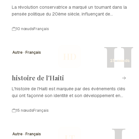
La révolution conservatrice a marqué un tournant dans la
pensée politique du 20ème siècle, influençant de
nombreux pays.
10 nœuds
Français
H
Autre · Français
HD
15 nœuds
histoire de l'Haiti
L'histoire de l'Haiti est marquée par des événements clés
qui ont façonné son identité et son développement en
tant que nation. De la colonisation à l'indépendance, en
passant par les luttes pour la démocratie et la
15 nœuds
Français
reconstruction après des catastrophes naturelles,
chaque période a laissé une empreinte sur l'histoire de
l'Haiti. Ce parcours complexe est le reflet de la résilience
Autre · Français
LT
et de la richesse culturelle du peuple haïtien.