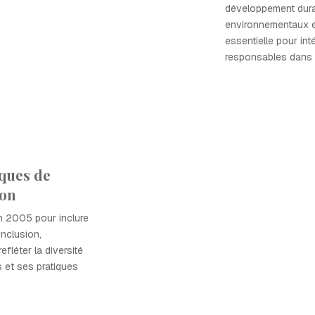
développement dura
environnementaux et
essentielle pour int
responsables dans l
iques de
ion
en 2005 pour inclure
'inclusion,
fléter la diversité
 et ses pratiques