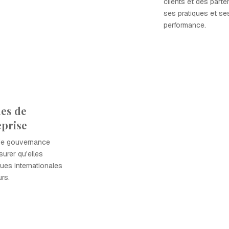
clients et des part
ses pratiques et ses
performance.
ues de
eprise
 de gouvernance
surer qu'elles
ues internationales
rs.