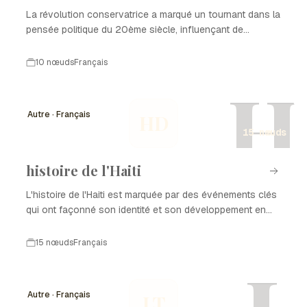
La révolution conservatrice a marqué un tournant dans la
pensée politique du 20ème siècle, influençant de
nombreux pays.
10 nœuds
Français
H
Autre · Français
HD
15 nœuds
histoire de l'Haiti
L'histoire de l'Haiti est marquée par des événements clés
qui ont façonné son identité et son développement en
tant que nation. De la colonisation à l'indépendance, en
passant par les luttes pour la démocratie et la
15 nœuds
Français
reconstruction après des catastrophes naturelles,
chaque période a laissé une empreinte sur l'histoire de
l'Haiti. Ce parcours complexe est le reflet de la résilience
Autre · Français
LT
et de la richesse culturelle du peuple haïtien.