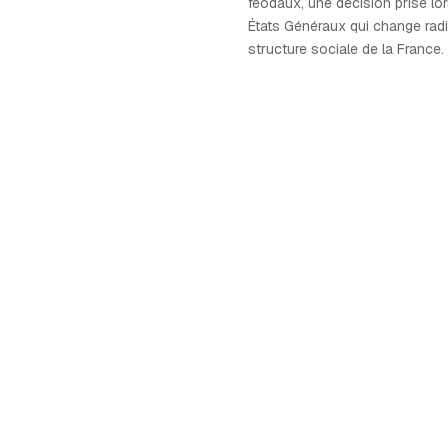
féodaux, une décision prise lo
États Généraux qui change radi
structure sociale de la France.