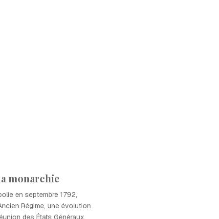
 la monarchie
bolie en septembre 1792,
l'Ancien Régime, une évolution
éunion des États Généraux.