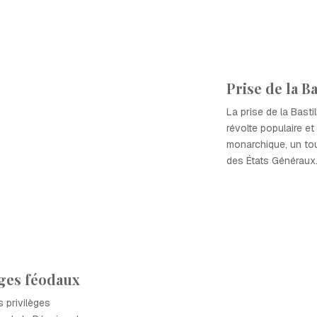
Prise de la Ba
La prise de la Basti
révolte populaire et 
monarchique, un to
des États Généraux
èges féodaux
s privilèges