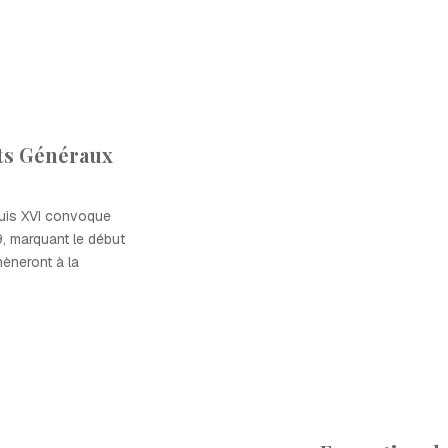
ts Généraux
ouis XVI convoque
, marquant le début
èneront à la