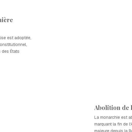
mière
aise est adoptée,
nstitutionnel,
s des États
Abolition de
La monarchie est a
marquant la fin de 
majeure depuis la R