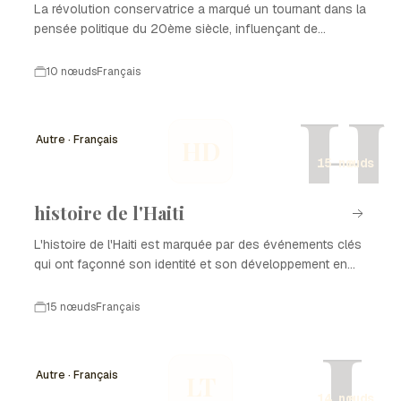
La révolution conservatrice a marqué un tournant dans la
pensée politique du 20ème siècle, influençant de
nombreux pays.
10 nœuds
Français
H
Autre · Français
HD
15 nœuds
histoire de l'Haiti
L'histoire de l'Haiti est marquée par des événements clés
qui ont façonné son identité et son développement en
tant que nation. De la colonisation à l'indépendance, en
passant par les luttes pour la démocratie et la
15 nœuds
Français
reconstruction après des catastrophes naturelles,
L
chaque période a laissé une empreinte sur l'histoire de
l'Haiti. Ce parcours complexe est le reflet de la résilience
Autre · Français
LT
et de la richesse culturelle du peuple haïtien.
14 nœuds