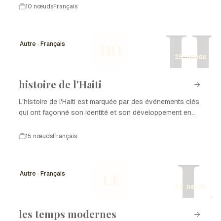
10 nœuds
Français
H
Autre · Français
HD
15 nœuds
histoire de l'Haiti
L'histoire de l'Haiti est marquée par des événements clés
qui ont façonné son identité et son développement en
tant que nation. De la colonisation à l'indépendance, en
passant par les luttes pour la démocratie et la
15 nœuds
Français
reconstruction après des catastrophes naturelles,
L
chaque période a laissé une empreinte sur l'histoire de
l'Haiti. Ce parcours complexe est le reflet de la résilience
Autre · Français
LT
et de la richesse culturelle du peuple haïtien.
14 nœuds
les temps modernes