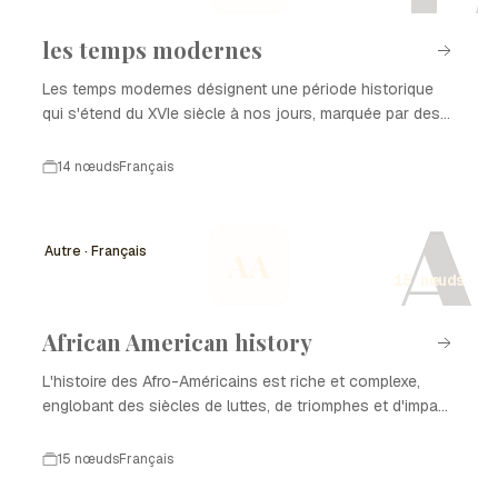
les temps modernes
Les temps modernes désignent une période historique
qui s'étend du XVIe siècle à nos jours, marquée par des
transformations profondes dans les domaines politique,
économique, social et culturel. Cette époque est
14 nœuds
Français
caractérisée par l'émergence de nouvelles idées, l'essor
A
des sciences, et des révolutions qui ont façonné le
monde contemporain. Dans cette chronologie, nous
Autre · Français
AA
explorerons les événements clés qui ont jalonné le
15 nœuds
développement des temps modernes.
African American history
L'histoire des Afro-Américains est riche et complexe,
englobant des siècles de luttes, de triomphes et d'impact
culturel. De l'esclavage à la lutte pour les droits civiques,
cette histoire illustre la résilience et la contribution
15 nœuds
Français
significative des Afro-Américains à la société américaine.