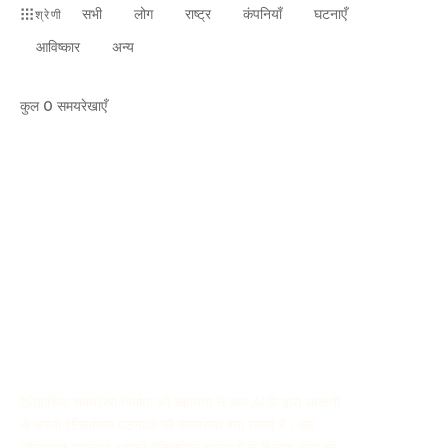
सभी
लोग
राष्ट्र
कंपनियाँ
घटनाएँ
श्रेणी
आविष्कार
अन्य
कुल
0
समयरेखाएँ
ऐतिहासिक समयरेखा निर्माता की सहायता से आप AI के द्वारा आसानी
से अपनी ऐतिहासिक घटनाओं की समयरेखा बना सकते हैं। यह