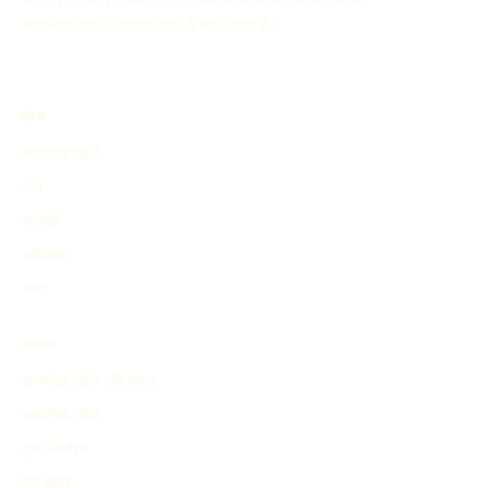
ऑनलाइन उपकरण आपको ऐतिहासिक घटनाओं के विकास क्रम को
व्यवस्थित करके प्रदर्शित करने में मदद करता है।
खोज
समयरेखा खोजें
लोग
घटनाएँ
आविष्कार
अन्य
उत्पाद
समयरेखा खोजें और बनाएं
समयरेखा खोजें
मूल्य निर्धारण
मेरा खाता