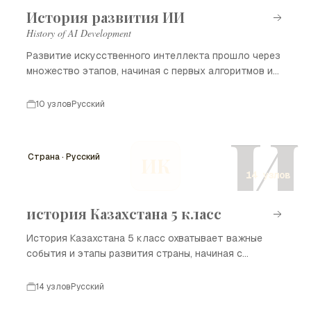
История развития ИИ
History of AI Development
Развитие искусственного интеллекта прошло через
множество этапов, начиная с первых алгоритмов и
заканчивая современными достижениями.
10 узлов
Русский
И
Страна · Русский
ИК
14 узлов
история Казахстана 5 класс
История Казахстана 5 класс охватывает важные
события и этапы развития страны, начиная с
древних времен и заканчивая современностью.
Казахстан, расположенный в сердце Евразии, имеет
14 узлов
Русский
богатое культурное наследие и разнообразные