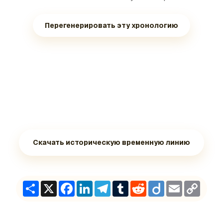
Перегенерировать эту хронологию
Скачать историческую временную линию
Share
X
Facebook
LinkedIn
Telegram
Tumblr
Reddit
Diigo
Email
Copy
Link