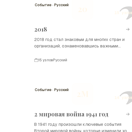
Событие · Русский
20
15 узло
2018
2018 год стал знаковым для многих стран и
организаций, ознаменовавшись важными
событиями в политике, экономике и культуре.
В этом году произошли выборы, спортивные
15 узлов
Русский
события и значимые технологические
достижения, которые повлияли на мировую
арену и жизнь людей.
Событие · Русский
2М
14 узло
2 мировая война 1941 год
В 1941 году произошли ключевые события
Второй мировой войны, которые изменили ход