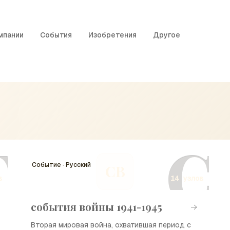
мпании
События
Изобретения
Другое
Г
С
Событие · Русский
СВ
в
14 узлов
события войны 1941-1945
Вторая мировая война, охватившая период с