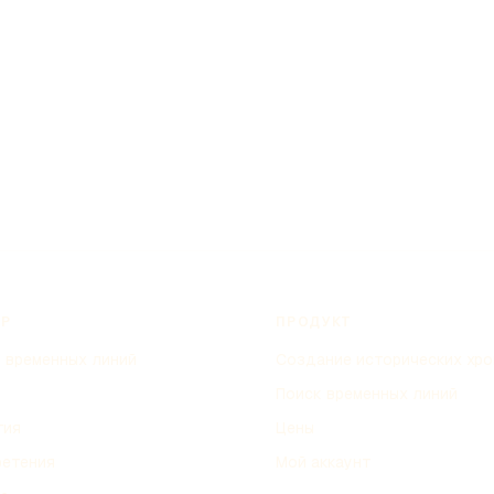
Р
ПРОДУКТ
 временных линий
Создание исторических хро
Поиск временных линий
тия
Цены
ретения
Мой аккаунт