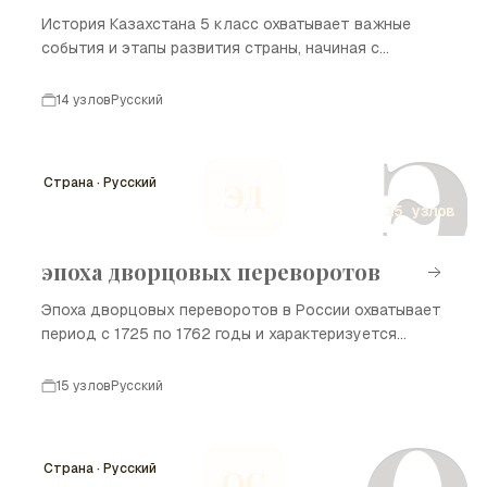
История Казахстана 5 класс охватывает важные
события и этапы развития страны, начиная с
древних времен и заканчивая современностью.
Казахстан, расположенный в сердце Евразии, имеет
14 узлов
Русский
богатое культурное наследие и разнообразные
Э
исторические события, которые формировали его
идентичность. В данной временной шкале
Страна · Русский
ЭД
представлены ключевые моменты, которые помогут
15 узлов
лучше понять историю Казахстана и его народ.
эпоха дворцовых переворотов
Эпоха дворцовых переворотов в России охватывает
период с 1725 по 1762 годы и характеризуется
частыми сменами власти, интригами и борьбой за
трон. Этот период стал следствием смерти Петра I
15 узлов
Русский
и ослабления центральной власти, что привело к
политической нестабильности и вмешательству
различных группировок в дела государства.
Страна · Русский
ОС