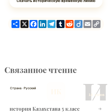
Скачать историческую временную линию
Share
X
Facebook
LinkedIn
Telegram
Tumblr
Reddit
Diigo
Email
Copy
Link
Связанное чтение
И
Страна · Русский
ИК
14 узлов
история Казахстана 5 класс