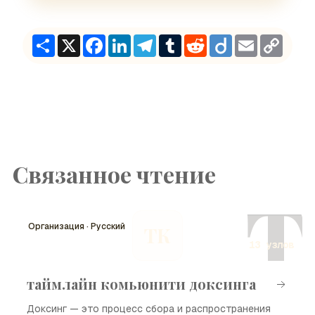
Share
X
Facebook
LinkedIn
Telegram
Tumblr
Reddit
Diigo
Email
Copy
Link
Связанное чтение
Т
Организация · Русский
ТК
13 узлов
таймлайн комьюнити доксинга
Доксинг — это процесс сбора и распространения