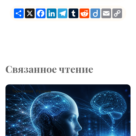
Share
X
Facebook
LinkedIn
Telegram
Tumblr
Reddit
Diigo
Email
Copy
Link
Связанное чтение
Технология · Русский