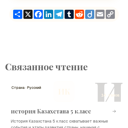
Share
X
Facebook
LinkedIn
Telegram
Tumblr
Reddit
Diigo
Email
Copy
Link
Связанное чтение
И
Страна · Русский
ИК
14 узлов
история Казахстана 5 класс
История Казахстана 5 класс охватывает важные
события и этапы развития страны, начиная с