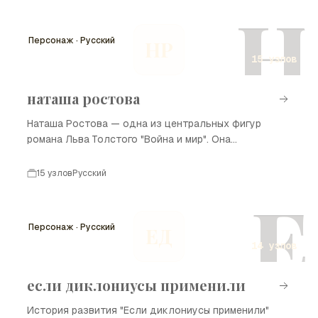
Н
Персонаж · Русский
НР
15 узлов
наташа ростова
Наташа Ростова — одна из центральных фигур
романа Льва Толстого "Война и мир". Она
представляет собой воплощение молодости, любви
и стремления к счастью. Ее жизненные события
15 узлов
Русский
разворачиваются на фоне исторических изменений
Е
в России начала XIX века, включая Наполеоновские
войны. Наташа показана как чувственная и
Персонаж · Русский
ЕД
страстная личность, чьи переживания и рост
14 узлов
выстраивают лиро-эпическую линию произведения.
если диклониусы применили
История развития "Если диклониусы применили"