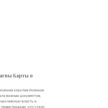
агны Карты в
писанная королем Иоанном
ала важным документом,
оролевскую власть и
права граждан, что стало