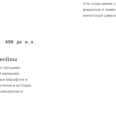
Эти сооружения с
фараонов и симв
египетской цивил
490 до н.э.
 войны
и городами-
 империей,
при Марафоне и
этапом в истории
демократии в