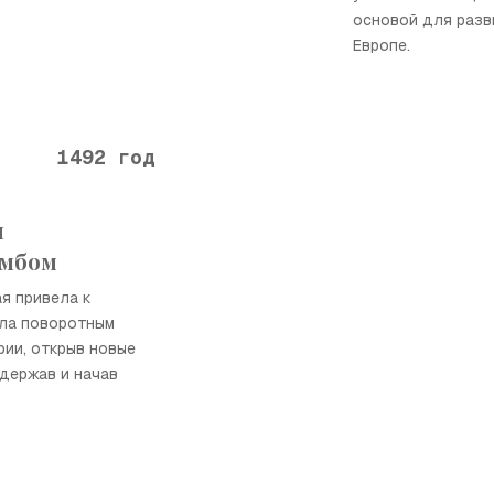
основой для разв
Европе.
1492 год
и
умбом
я привела к
ала поворотным
ии, открыв новые
держав и начав