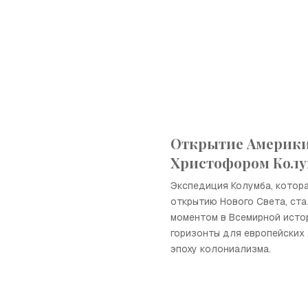
Открытие Америк
Христофором Кол
Экспедиция Колумба, котора
открытию Нового Света, ст
моментом в Всемирной истор
горизонты для европейских 
эпоху колониализма.