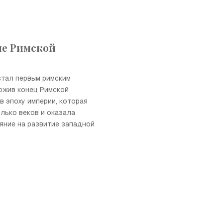
ие Римской
стал первым римским
ожив конец Римской
в эпоху империи, которая
лько веков и оказала
яние на развитие западной