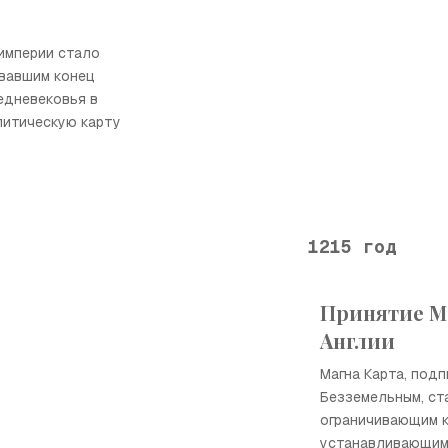
империи стало
вавшим конец
едневековья в
литическую карту
1215 год
Принятие М
Англии
Магна Карта, под
Безземельным, ст
ограничивающим к
устанавливающим 