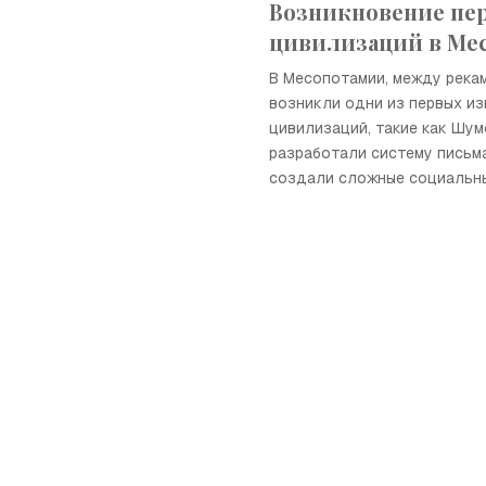
Возникновение пе
цивилизаций в Ме
В Месопотамии, между рекам
возникли одни из первых и
цивилизаций, такие как Шум
разработали систему письма
создали сложные социальны