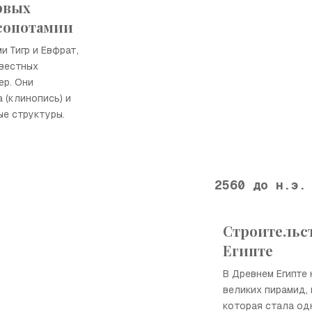
рвых
сопотамии
и Тигр и Евфрат,
звестных
ер. Они
 (клинопись) и
е структуры.
2560 до н.э.
Строительс
Египте
В Древнем Египте
великих пирамид,
которая стала одн