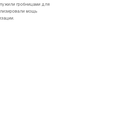
лужили гробницами для
олизировали мощь
изации.