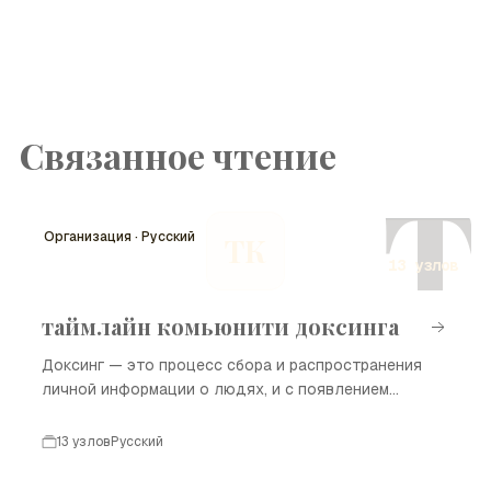
Связанное чтение
Т
Организация · Русский
ТК
13 узлов
таймлайн комьюнити доксинга
Доксинг — это процесс сбора и распространения
личной информации о людях, и с появлением
интернета эта практика стала обычным делом.
Таймлайн сообщества доксинга отражает ключевые
13 узлов
Русский
события и вехи, которые сформировали культуру и
этические аспекты этой практики. В данном