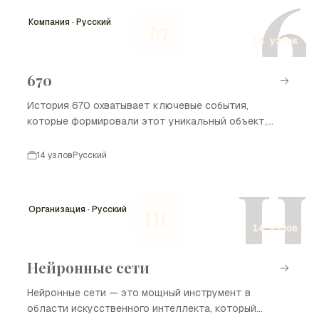
6
таймлайне представлены важные моменты в истории
Компания · Русский
67
комьюнити доксинга, подчеркивающие его развитие
14 узлов
и влияние на современное общество.
670
История 670 охватывает ключевые события,
которые формировали этот уникальный объект,
начиная с его основания и заканчивая его
современным состоянием на рынке. В данной
14 узлов
Русский
временной шкале представлены ключевые вехи,
Н
которые иллюстрируют путь 670, его развитие и
влияние на соответствующую отрасль.
Организация · Русский
НС
14 узлов
Нейронные сети
Нейронные сети — это мощный инструмент в
области искусственного интеллекта, который