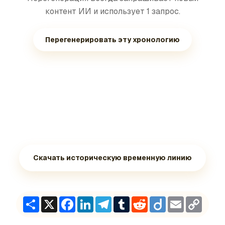
контент ИИ и использует 1 запрос.
Перегенерировать эту хронологию
Скачать историческую временную линию
Share
X
Facebook
LinkedIn
Telegram
Tumblr
Reddit
Diigo
Email
Copy
Link